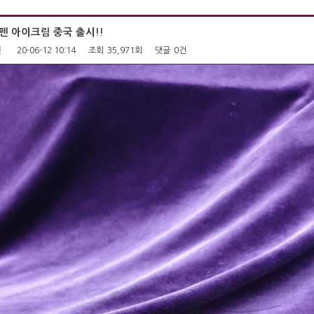
펜 아이크림 중국 출시!!
펜
20-06-12 10:14
조회
35,971회
댓글
0건