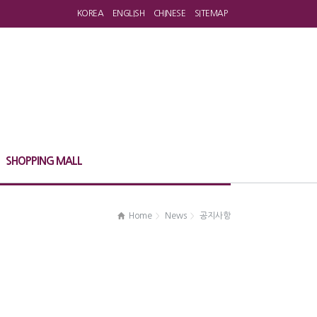
KOREA
ENGLISH
CHINESE
SITEMAP
SHOPPING MALL
Home
News
공지사항