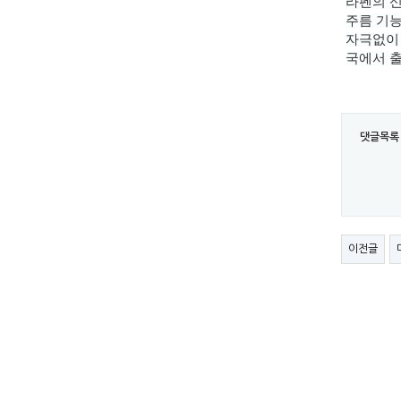
라펜의 신
주름 기
자극없이
국에서 출
댓글목록
이전글